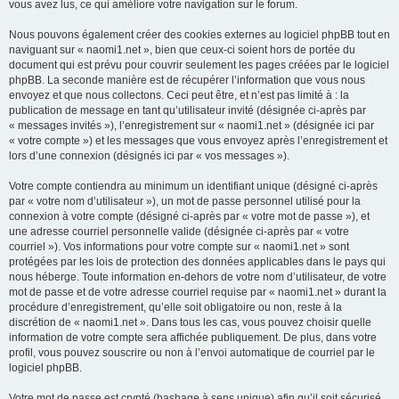
vous avez lus, ce qui améliore votre navigation sur le forum.
Nous pouvons également créer des cookies externes au logiciel phpBB tout en
naviguant sur « naomi1.net », bien que ceux-ci soient hors de portée du
document qui est prévu pour couvrir seulement les pages créées par le logiciel
phpBB. La seconde manière est de récupérer l’information que vous nous
envoyez et que nous collectons. Ceci peut être, et n’est pas limité à : la
publication de message en tant qu’utilisateur invité (désignée ci-après par
« messages invités »), l’enregistrement sur « naomi1.net » (désignée ici par
« votre compte ») et les messages que vous envoyez après l’enregistrement et
lors d’une connexion (désignés ici par « vos messages »).
Votre compte contiendra au minimum un identifiant unique (désigné ci-après
par « votre nom d’utilisateur »), un mot de passe personnel utilisé pour la
connexion à votre compte (désigné ci-après par « votre mot de passe »), et
une adresse courriel personnelle valide (désignée ci-après par « votre
courriel »). Vos informations pour votre compte sur « naomi1.net » sont
protégées par les lois de protection des données applicables dans le pays qui
nous héberge. Toute information en-dehors de votre nom d’utilisateur, de votre
mot de passe et de votre adresse courriel requise par « naomi1.net » durant la
procédure d’enregistrement, qu’elle soit obligatoire ou non, reste à la
discrétion de « naomi1.net ». Dans tous les cas, vous pouvez choisir quelle
information de votre compte sera affichée publiquement. De plus, dans votre
profil, vous pouvez souscrire ou non à l’envoi automatique de courriel par le
logiciel phpBB.
Votre mot de passe est crypté (hashage à sens unique) afin qu’il soit sécurisé.