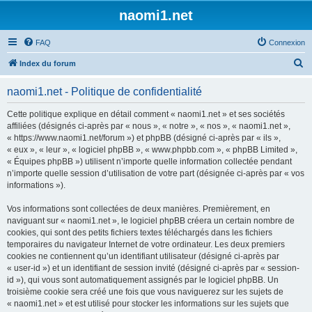
naomi1.net
FAQ
Connexion
R
Index du forum
e
naomi1.net - Politique de confidentialité
c
h
Cette politique explique en détail comment « naomi1.net » et ses sociétés
affiliées (désignés ci-après par « nous », « notre », « nos », « naomi1.net »,
e
« https://www.naomi1.net/forum ») et phpBB (désigné ci-après par « ils »,
r
« eux », « leur », « logiciel phpBB », « www.phpbb.com », « phpBB Limited »,
« Équipes phpBB ») utilisent n’importe quelle information collectée pendant
c
n’importe quelle session d’utilisation de votre part (désignée ci-après par « vos
h
informations »).
e
Vos informations sont collectées de deux manières. Premièrement, en
r
naviguant sur « naomi1.net », le logiciel phpBB créera un certain nombre de
cookies, qui sont des petits fichiers textes téléchargés dans les fichiers
temporaires du navigateur Internet de votre ordinateur. Les deux premiers
cookies ne contiennent qu’un identifiant utilisateur (désigné ci-après par
« user-id ») et un identifiant de session invité (désigné ci-après par « session-
id »), qui vous sont automatiquement assignés par le logiciel phpBB. Un
troisième cookie sera créé une fois que vous naviguerez sur les sujets de
« naomi1.net » et est utilisé pour stocker les informations sur les sujets que