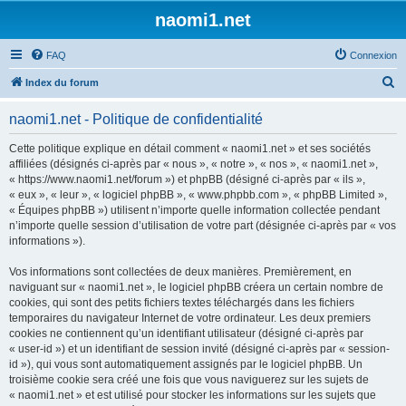
naomi1.net
FAQ
Connexion
R
Index du forum
e
naomi1.net - Politique de confidentialité
c
h
Cette politique explique en détail comment « naomi1.net » et ses sociétés
affiliées (désignés ci-après par « nous », « notre », « nos », « naomi1.net »,
e
« https://www.naomi1.net/forum ») et phpBB (désigné ci-après par « ils »,
r
« eux », « leur », « logiciel phpBB », « www.phpbb.com », « phpBB Limited »,
« Équipes phpBB ») utilisent n’importe quelle information collectée pendant
c
n’importe quelle session d’utilisation de votre part (désignée ci-après par « vos
h
informations »).
e
Vos informations sont collectées de deux manières. Premièrement, en
r
naviguant sur « naomi1.net », le logiciel phpBB créera un certain nombre de
cookies, qui sont des petits fichiers textes téléchargés dans les fichiers
temporaires du navigateur Internet de votre ordinateur. Les deux premiers
cookies ne contiennent qu’un identifiant utilisateur (désigné ci-après par
« user-id ») et un identifiant de session invité (désigné ci-après par « session-
id »), qui vous sont automatiquement assignés par le logiciel phpBB. Un
troisième cookie sera créé une fois que vous naviguerez sur les sujets de
« naomi1.net » et est utilisé pour stocker les informations sur les sujets que