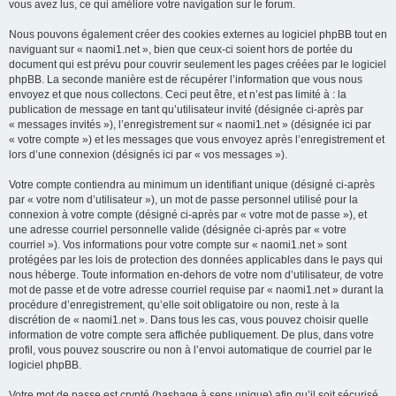
vous avez lus, ce qui améliore votre navigation sur le forum.
Nous pouvons également créer des cookies externes au logiciel phpBB tout en
naviguant sur « naomi1.net », bien que ceux-ci soient hors de portée du
document qui est prévu pour couvrir seulement les pages créées par le logiciel
phpBB. La seconde manière est de récupérer l’information que vous nous
envoyez et que nous collectons. Ceci peut être, et n’est pas limité à : la
publication de message en tant qu’utilisateur invité (désignée ci-après par
« messages invités »), l’enregistrement sur « naomi1.net » (désignée ici par
« votre compte ») et les messages que vous envoyez après l’enregistrement et
lors d’une connexion (désignés ici par « vos messages »).
Votre compte contiendra au minimum un identifiant unique (désigné ci-après
par « votre nom d’utilisateur »), un mot de passe personnel utilisé pour la
connexion à votre compte (désigné ci-après par « votre mot de passe »), et
une adresse courriel personnelle valide (désignée ci-après par « votre
courriel »). Vos informations pour votre compte sur « naomi1.net » sont
protégées par les lois de protection des données applicables dans le pays qui
nous héberge. Toute information en-dehors de votre nom d’utilisateur, de votre
mot de passe et de votre adresse courriel requise par « naomi1.net » durant la
procédure d’enregistrement, qu’elle soit obligatoire ou non, reste à la
discrétion de « naomi1.net ». Dans tous les cas, vous pouvez choisir quelle
information de votre compte sera affichée publiquement. De plus, dans votre
profil, vous pouvez souscrire ou non à l’envoi automatique de courriel par le
logiciel phpBB.
Votre mot de passe est crypté (hashage à sens unique) afin qu’il soit sécurisé.