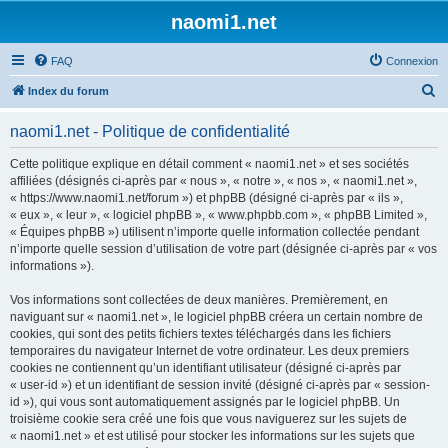
naomi1.net
FAQ
Connexion
R
Index du forum
e
naomi1.net - Politique de confidentialité
c
h
Cette politique explique en détail comment « naomi1.net » et ses sociétés
affiliées (désignés ci-après par « nous », « notre », « nos », « naomi1.net »,
e
« https://www.naomi1.net/forum ») et phpBB (désigné ci-après par « ils »,
r
« eux », « leur », « logiciel phpBB », « www.phpbb.com », « phpBB Limited »,
« Équipes phpBB ») utilisent n’importe quelle information collectée pendant
c
n’importe quelle session d’utilisation de votre part (désignée ci-après par « vos
h
informations »).
e
Vos informations sont collectées de deux manières. Premièrement, en
r
naviguant sur « naomi1.net », le logiciel phpBB créera un certain nombre de
cookies, qui sont des petits fichiers textes téléchargés dans les fichiers
temporaires du navigateur Internet de votre ordinateur. Les deux premiers
cookies ne contiennent qu’un identifiant utilisateur (désigné ci-après par
« user-id ») et un identifiant de session invité (désigné ci-après par « session-
id »), qui vous sont automatiquement assignés par le logiciel phpBB. Un
troisième cookie sera créé une fois que vous naviguerez sur les sujets de
« naomi1.net » et est utilisé pour stocker les informations sur les sujets que