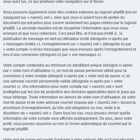
vous avez lus, ce qui améliore votre navigation sur le forum.
Nous pouvons également créer des cookies externes au logiciel phpBB tout en
naviguant sur « naomi1.net », bien que ceux-ci soient hors de portée du
document qui est prévu pour couvrir seulement les pages créées par le logiciel
phpBB. La seconde manière est de récupérer l’information que vous nous
envoyez et que nous collectons. Ceci peut être, et n’est pas limité à : la
publication de message en tant qu’utilisateur invité (désignée ci-après par
« messages invités »), l’enregistrement sur « naomi1.net » (désignée ici par
« votre compte ») et les messages que vous envoyez après l’enregistrement et
lors d’une connexion (désignés ici par « vos messages »).
Votre compte contiendra au minimum un identifiant unique (désigné ci-après
par « votre nom d’utilisateur »), un mot de passe personnel utilisé pour la
connexion à votre compte (désigné ci-après par « votre mot de passe »), et
une adresse courriel personnelle valide (désignée ci-après par « votre
courriel »). Vos informations pour votre compte sur « naomi1.net » sont
protégées par les lois de protection des données applicables dans le pays qui
nous héberge. Toute information en-dehors de votre nom d’utilisateur, de votre
mot de passe et de votre adresse courriel requise par « naomi1.net » durant la
procédure d’enregistrement, qu’elle soit obligatoire ou non, reste à la
discrétion de « naomi1.net ». Dans tous les cas, vous pouvez choisir quelle
information de votre compte sera affichée publiquement. De plus, dans votre
profil, vous pouvez souscrire ou non à l’envoi automatique de courriel par le
logiciel phpBB.
Votre mot de passe est crypté (hashage à sens unique) afin qu’il soit sécurisé.