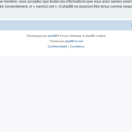
que membre, vous acceptez que toutes les informations que vous avez saisies soie
votre consentement, ni « naomi1.net », ni phpBB ne pourront être tenus comme resp
Développé par
phpBB
® Forum Software © phpBB Limited
Traduit par
phpBB-fr.com
Confidentialité
|
Conditions