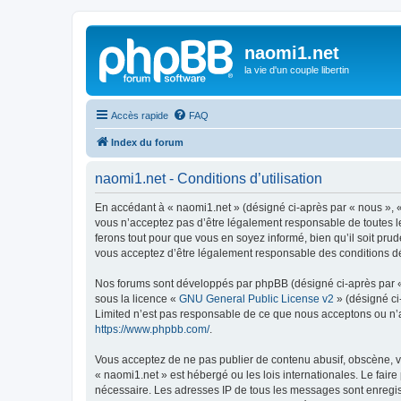
naomi1.net
la vie d'un couple libertin
Accès rapide
FAQ
Index du forum
naomi1.net - Conditions d’utilisation
En accédant à « naomi1.net » (désigné ci-après par « nous », «
vous n’acceptez pas d’être légalement responsable de toutes le
ferons tout pour que vous en soyez informé, bien qu’il soit pru
vous acceptez d’être légalement responsable des conditions dé
Nos forums sont développés par phpBB (désigné ci-après par « i
sous la licence «
GNU General Public License v2
» (désigné ci
Limited n’est pas responsable de ce que nous acceptons ou n’
https://www.phpbb.com/
.
Vous acceptez de ne pas publier de contenu abusif, obscène, vu
« naomi1.net » est hébergé ou les lois internationales. Le fair
nécessaire. Les adresses IP de tous les messages sont enregis