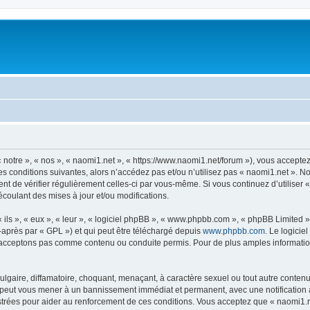
 notre », « nos », « naomi1.net », « https://www.naomi1.net/forum »), vous accepte
s conditions suivantes, alors n’accédez pas et/ou n’utilisez pas « naomi1.net ». N
dent de vérifier régulièrement celles-ci par vous-même. Si vous continuez d’utilise
coulant des mises à jour et/ou modifications.
ls », « eux », « leur », « logiciel phpBB », « www.phpbb.com », « phpBB Limited »,
-après par « GPL ») et qui peut être téléchargé depuis
www.phpbb.com
. Le logicie
acceptons pas comme contenu ou conduite permis. Pour de plus amples informations
lgaire, diffamatoire, choquant, menaçant, à caractère sexuel ou tout autre contenu 
e peut vous mener à un bannissement immédiat et permanent, avec une notification à
trées pour aider au renforcement de ces conditions. Vous acceptez que « naomi1.ne