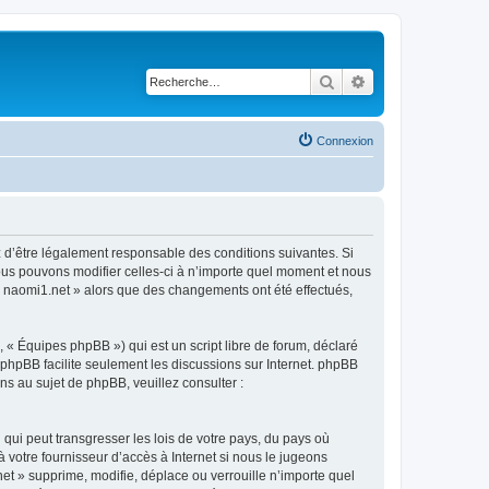
Rechercher
Recherche avancé
Connexion
z d’être légalement responsable des conditions suivantes. Si
ous pouvons modifier celles-ci à n’importe quel moment et nous
r « naomi1.net » alors que des changements ont été effectués,
 « Équipes phpBB ») qui est un script libre de forum, déclaré
l phpBB facilite seulement les discussions sur Internet. phpBB
 au sujet de phpBB, veuillez consulter :
qui peut transgresser les lois de votre pays, du pays où
 votre fournisseur d’accès à Internet si nous le jugeons
t » supprime, modifie, déplace ou verrouille n’importe quel