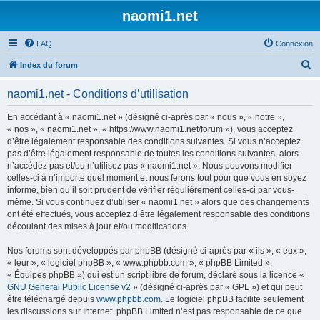
naomi1.net
FAQ
Connexion
R
Index du forum
e
naomi1.net - Conditions d’utilisation
c
h
En accédant à « naomi1.net » (désigné ci-après par « nous », « notre »,
« nos », « naomi1.net », « https://www.naomi1.net/forum »), vous acceptez
e
d’être légalement responsable des conditions suivantes. Si vous n’acceptez
r
pas d’être légalement responsable de toutes les conditions suivantes, alors
n’accédez pas et/ou n’utilisez pas « naomi1.net ». Nous pouvons modifier
c
celles-ci à n’importe quel moment et nous ferons tout pour que vous en soyez
h
informé, bien qu’il soit prudent de vérifier régulièrement celles-ci par vous-
même. Si vous continuez d’utiliser « naomi1.net » alors que des changements
e
ont été effectués, vous acceptez d’être légalement responsable des conditions
r
découlant des mises à jour et/ou modifications.
Nos forums sont développés par phpBB (désigné ci-après par « ils », « eux »,
« leur », « logiciel phpBB », « www.phpbb.com », « phpBB Limited »,
« Équipes phpBB ») qui est un script libre de forum, déclaré sous la licence «
GNU General Public License v2
» (désigné ci-après par « GPL ») et qui peut
être téléchargé depuis
www.phpbb.com
. Le logiciel phpBB facilite seulement
les discussions sur Internet. phpBB Limited n’est pas responsable de ce que