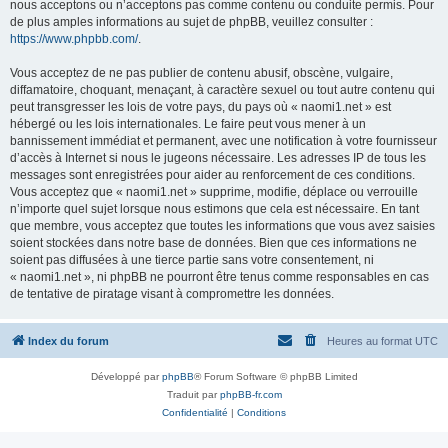
nous acceptons ou n’acceptons pas comme contenu ou conduite permis. Pour
de plus amples informations au sujet de phpBB, veuillez consulter :
https://www.phpbb.com/
.
Vous acceptez de ne pas publier de contenu abusif, obscène, vulgaire,
diffamatoire, choquant, menaçant, à caractère sexuel ou tout autre contenu qui
peut transgresser les lois de votre pays, du pays où « naomi1.net » est
hébergé ou les lois internationales. Le faire peut vous mener à un
bannissement immédiat et permanent, avec une notification à votre fournisseur
d’accès à Internet si nous le jugeons nécessaire. Les adresses IP de tous les
messages sont enregistrées pour aider au renforcement de ces conditions.
Vous acceptez que « naomi1.net » supprime, modifie, déplace ou verrouille
n’importe quel sujet lorsque nous estimons que cela est nécessaire. En tant
que membre, vous acceptez que toutes les informations que vous avez saisies
soient stockées dans notre base de données. Bien que ces informations ne
soient pas diffusées à une tierce partie sans votre consentement, ni
« naomi1.net », ni phpBB ne pourront être tenus comme responsables en cas
de tentative de piratage visant à compromettre les données.
Index du forum
Heures au format
UTC
Développé par
phpBB
® Forum Software © phpBB Limited
Traduit par
phpBB-fr.com
Confidentialité
|
Conditions