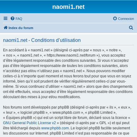
naomi1.net
FAQ
Connexion
R
Index du forum
e
naomi1.net - Conditions d’utilisation
c
h
En accédant à « naomi1.net » (désigné ci-après par « nous », « notre »,
« nos », « naomi1.net », « https://www.naomi1.net/forum »), vous acceptez
e
d’être légalement responsable des conditions suivantes. Si vous n’acceptez
r
pas d’être légalement responsable de toutes les conditions suivantes, alors
n’accédez pas et/ou n’utilisez pas « naomi1.net ». Nous pouvons modifier
c
celles-ci à n’importe quel moment et nous ferons tout pour que vous en soyez
h
informé, bien qu’il soit prudent de vérifier régulièrement celles-ci par vous-
même. Si vous continuez d’utiliser « naomi1.net » alors que des changements
e
ont été effectués, vous acceptez d’être légalement responsable des conditions
r
découlant des mises à jour et/ou modifications.
Nos forums sont développés par phpBB (désigné ci-après par « ils », « eux »,
« leur », « logiciel phpBB », « www.phpbb.com », « phpBB Limited »,
« Équipes phpBB ») qui est un script libre de forum, déclaré sous la licence «
GNU General Public License v2
» (désigné ci-après par « GPL ») et qui peut
être téléchargé depuis
www.phpbb.com
. Le logiciel phpBB facilite seulement
les discussions sur Internet. phpBB Limited n’est pas responsable de ce que