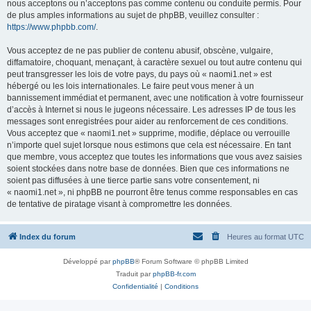
nous acceptons ou n’acceptons pas comme contenu ou conduite permis. Pour
de plus amples informations au sujet de phpBB, veuillez consulter :
https://www.phpbb.com/
.
Vous acceptez de ne pas publier de contenu abusif, obscène, vulgaire,
diffamatoire, choquant, menaçant, à caractère sexuel ou tout autre contenu qui
peut transgresser les lois de votre pays, du pays où « naomi1.net » est
hébergé ou les lois internationales. Le faire peut vous mener à un
bannissement immédiat et permanent, avec une notification à votre fournisseur
d’accès à Internet si nous le jugeons nécessaire. Les adresses IP de tous les
messages sont enregistrées pour aider au renforcement de ces conditions.
Vous acceptez que « naomi1.net » supprime, modifie, déplace ou verrouille
n’importe quel sujet lorsque nous estimons que cela est nécessaire. En tant
que membre, vous acceptez que toutes les informations que vous avez saisies
soient stockées dans notre base de données. Bien que ces informations ne
soient pas diffusées à une tierce partie sans votre consentement, ni
« naomi1.net », ni phpBB ne pourront être tenus comme responsables en cas
de tentative de piratage visant à compromettre les données.
Index du forum
Heures au format
UTC
Développé par
phpBB
® Forum Software © phpBB Limited
Traduit par
phpBB-fr.com
Confidentialité
|
Conditions