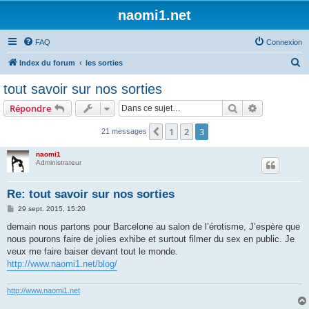
naomi1.net
FAQ
Connexion
R
Index du forum
les sorties
e
tout savoir sur nos sorties
c
Rechercher
Recherche 
Répondre
h
e
1
2
3
Précédente
21 messages
r
naomi1
c
Administrateur
h
Re: tout savoir sur nos sorties
e
M
29 sept. 2015, 15:20
r
e
s
demain nous partons pour Barcelone au salon de l’érotisme, J’espère que
s
nous pourons faire de jolies exhibe et surtout filmer du sex en public. Je
a
g
veux me faire baiser devant tout le monde.
e
http://www.naomi1.net/blog/
http://www.naomi1.net