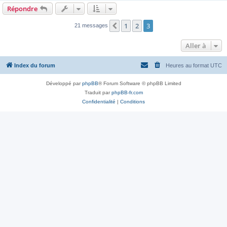
Répondre
1
2
3
Précédente
21 messages
Aller à
Index du forum
Heures au format
UTC
Développé par
phpBB
® Forum Software © phpBB Limited
Traduit par
phpBB-fr.com
Confidentialité
|
Conditions